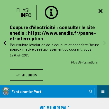
FLASH
INFO
lan
Coupure d'électricité : consulter le site
mune
enedis : https://www.enedis.fr/panne-
et-interruption
, le
Pour suivre l'évolution de la coupure et connaître l'heure
a
approximative de rétablissement du courant, vous
pouvez consulter le site enedis.fr/panne-et-
Le 6 juin 2026
ent
interruption ou télécharger l'application Enedis à mes
côtés. Toutefois l'alimentation pourra être rétablie à
ations
Plus d'informations
ode de
tout moment avant la fin de la plage indiquée.
SITE ENEDIS
ants,
Le jour des travaux, si vous avez besoin d’information
nnes
complémentaire, vous pourrez nous joindre au numéro
de téléphone de dépannage réservé aux collectivités
n
locales 0 811 010 212 (service 0,05€/appel).
Fontaine-le-Port
 est
ie de
VIE MUNICIPALE