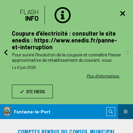
FLASH
INFO
lan
Coupure d'électricité : consulter le site
mune
enedis : https://www.enedis.fr/panne-
et-interruption
, le
Pour suivre l'évolution de la coupure et connaître l'heure
a
approximative de rétablissement du courant, vous
pouvez consulter le site enedis.fr/panne-et-
Le 6 juin 2026
ent
interruption ou télécharger l'application Enedis à mes
côtés. Toutefois l'alimentation pourra être rétablie à
ations
Plus d'informations
ode de
tout moment avant la fin de la plage indiquée.
SITE ENEDIS
ants,
Le jour des travaux, si vous avez besoin d’information
nnes
complémentaire, vous pourrez nous joindre au numéro
de téléphone de dépannage réservé aux collectivités
n
locales 0 811 010 212 (service 0,05€/appel).
Fontaine-le-Port
 est
ie de
COMPTES RENDUS DU CONSEIL MUNICIPAL