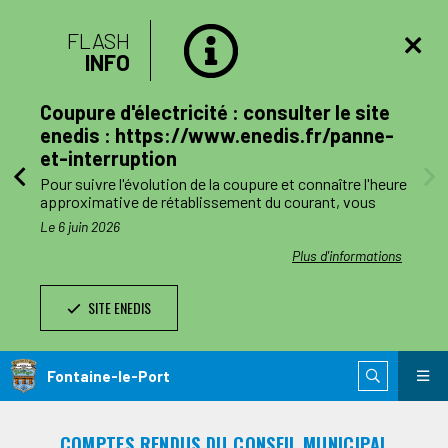
FLASH
INFO
lan
Coupure d'électricité : consulter le site
mune
enedis : https://www.enedis.fr/panne-
et-interruption
, le
Pour suivre l'évolution de la coupure et connaître l'heure
a
approximative de rétablissement du courant, vous
pouvez consulter le site enedis.fr/panne-et-
Le 6 juin 2026
ent
interruption ou télécharger l'application Enedis à mes
côtés. Toutefois l'alimentation pourra être rétablie à
ations
Plus d'informations
ode de
tout moment avant la fin de la plage indiquée.
SITE ENEDIS
ants,
Le jour des travaux, si vous avez besoin d’information
nnes
complémentaire, vous pourrez nous joindre au numéro
de téléphone de dépannage réservé aux collectivités
n
locales 0 811 010 212 (service 0,05€/appel).
Fontaine-le-Port
 est
ie de
COMPTES RENDUS DU CONSEIL MUNICIPAL