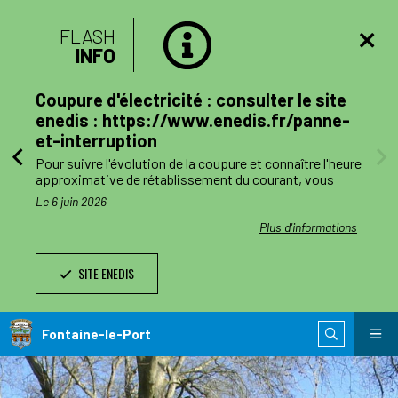
FLASH
INFO
lan
Coupure d'électricité : consulter le site
mune
enedis : https://www.enedis.fr/panne-
et-interruption
, le
Pour suivre l'évolution de la coupure et connaître l'heure
a
approximative de rétablissement du courant, vous
pouvez consulter le site enedis.fr/panne-et-
Le 6 juin 2026
ent
interruption ou télécharger l'application Enedis à mes
côtés. Toutefois l'alimentation pourra être rétablie à
ations
Plus d'informations
ode de
tout moment avant la fin de la plage indiquée.
SITE ENEDIS
ants,
Le jour des travaux, si vous avez besoin d’information
nnes
complémentaire, vous pourrez nous joindre au numéro
de téléphone de dépannage réservé aux collectivités
n
locales 0 811 010 212 (service 0,05€/appel).
Fontaine-le-Port
 est
ie de