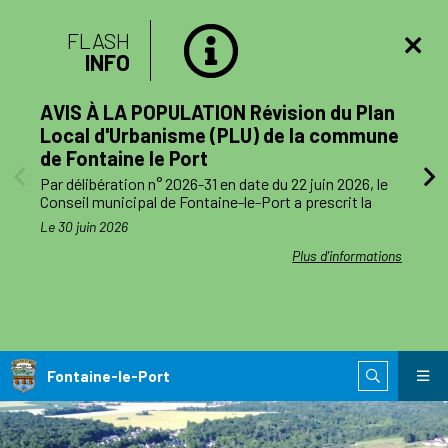
FLASH
F
INFO
AVIS À LA POPULATION Révision du Plan
Coup
Local d'Urbanisme (PLU) de la commune
ened
de Fontaine le Port
et-i
Par délibération n° 2026-31 en date du 22 juin 2026, le
Pour s
Conseil municipal de Fontaine-le-Port a prescrit la
appro
révision du Plan Local d'Urbanisme (PLU).
pouve
Le 30 juin 2026
Le 6 ju
Cette procédure a pour objet d'adapter le document
interr
d'urbanisme aux besoins actuels et futurs de la
côtés.
Plus d'informations
commune, dans le respect des dispositions du Code de
tout m
l'urbanisme.
Conformément aux dispositions légales, les habitants,
Le jou
les associations locales et l'ensemble des personnes
compl
concernées seront informés tout au long de la
de té
procédure et pourront participer à la concertation
locale
Fontaine-le-Port
organisée par la commune.
Pour toute information complémentaire, le public est
invité à contacter le service Urbanisme de la mairie de
Fontaine-le-Port.