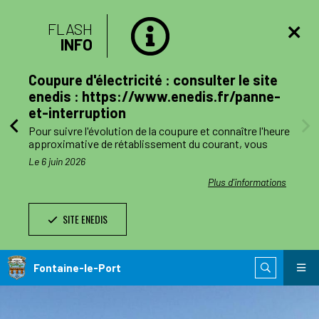
FLASH
INFO
lan
Coupure d'électricité : consulter le site
mune
enedis : https://www.enedis.fr/panne-
et-interruption
, le
Pour suivre l'évolution de la coupure et connaître l'heure
a
approximative de rétablissement du courant, vous
pouvez consulter le site enedis.fr/panne-et-
Le 6 juin 2026
ent
interruption ou télécharger l'application Enedis à mes
côtés. Toutefois l'alimentation pourra être rétablie à
ations
Plus d'informations
ode de
tout moment avant la fin de la plage indiquée.
SITE ENEDIS
ants,
Le jour des travaux, si vous avez besoin d’information
nnes
complémentaire, vous pourrez nous joindre au numéro
de téléphone de dépannage réservé aux collectivités
n
locales 0 811 010 212 (service 0,05€/appel).
Fontaine-le-Port
 est
ie de