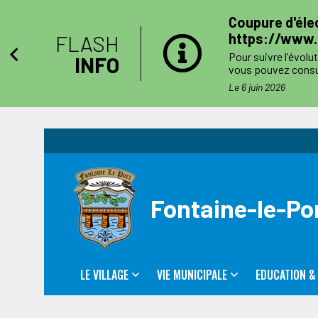
e
Coupure d'élec
https://www.e
FLASH
Pour suivre l'évolu
INFO
vous pouvez consul
côtés. Toutefois l'
s
Le 6 juin 2026
Le jour des travau
numéro de téléphone
Fontaine-le-Po
LE VILLAGE
VIE MUNICIPALE
EDUCATION &