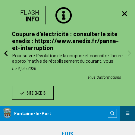
FLASH
INFO
lan
Coupure d'électricité : consulter le site
mune
enedis : https://www.enedis.fr/panne-
et-interruption
, le
Pour suivre l'évolution de la coupure et connaître l'heure
a
approximative de rétablissement du courant, vous
pouvez consulter le site enedis.fr/panne-et-
Le 6 juin 2026
ent
interruption ou télécharger l'application Enedis à mes
côtés. Toutefois l'alimentation pourra être rétablie à
ations
Plus d'informations
ode de
tout moment avant la fin de la plage indiquée.
SITE ENEDIS
ants,
Le jour des travaux, si vous avez besoin d’information
nnes
complémentaire, vous pourrez nous joindre au numéro
de téléphone de dépannage réservé aux collectivités
n
locales 0 811 010 212 (service 0,05€/appel).
Fontaine-le-Port
 est
ie de
ELUS