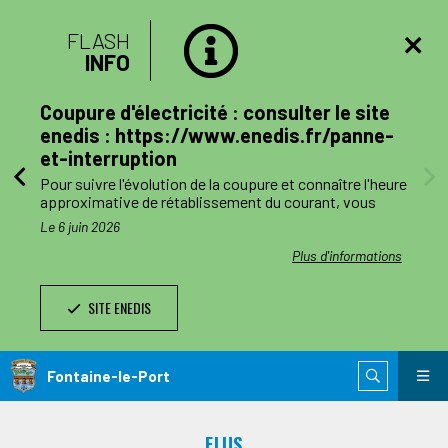
FLASH
INFO
lan
Coupure d'électricité : consulter le site
mune
enedis : https://www.enedis.fr/panne-
et-interruption
, le
Pour suivre l'évolution de la coupure et connaître l'heure
a
approximative de rétablissement du courant, vous
pouvez consulter le site enedis.fr/panne-et-
Le 6 juin 2026
ent
interruption ou télécharger l'application Enedis à mes
côtés. Toutefois l'alimentation pourra être rétablie à
ations
Plus d'informations
ode de
tout moment avant la fin de la plage indiquée.
SITE ENEDIS
ants,
Le jour des travaux, si vous avez besoin d’information
nnes
complémentaire, vous pourrez nous joindre au numéro
de téléphone de dépannage réservé aux collectivités
n
locales 0 811 010 212 (service 0,05€/appel).
Fontaine-le-Port
 est
ie de
ELUS