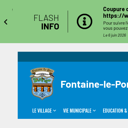
e
Coupure d'élec
https://www.e
FLASH
Pour suivre l'évolu
INFO
vous pouvez consul
côtés. Toutefois l'
s
Le 6 juin 2026
Le jour des travau
numéro de téléphone
Fontaine-le-Po
LE VILLAGE
VIE MUNICIPALE
EDUCATION &