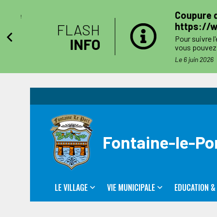
e
Coupure d'élec
https://www.e
FLASH
Pour suivre l'évolu
INFO
vous pouvez consul
côtés. Toutefois l'
s
Le 6 juin 2026
Le jour des travau
numéro de téléphone
Fontaine-le-Po
LE VILLAGE
VIE MUNICIPALE
EDUCATION &