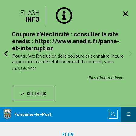
FLASH
INFO
lan
Coupure d'électricité : consulter le site
mune
enedis : https://www.enedis.fr/panne-
et-interruption
, le
Pour suivre l'évolution de la coupure et connaître l'heure
a
approximative de rétablissement du courant, vous
pouvez consulter le site enedis.fr/panne-et-
Le 6 juin 2026
ent
interruption ou télécharger l'application Enedis à mes
côtés. Toutefois l'alimentation pourra être rétablie à
ations
Plus d'informations
ode de
tout moment avant la fin de la plage indiquée.
SITE ENEDIS
ants,
Le jour des travaux, si vous avez besoin d’information
nnes
complémentaire, vous pourrez nous joindre au numéro
de téléphone de dépannage réservé aux collectivités
n
locales 0 811 010 212 (service 0,05€/appel).
Fontaine-le-Port
 est
ie de
ELUS