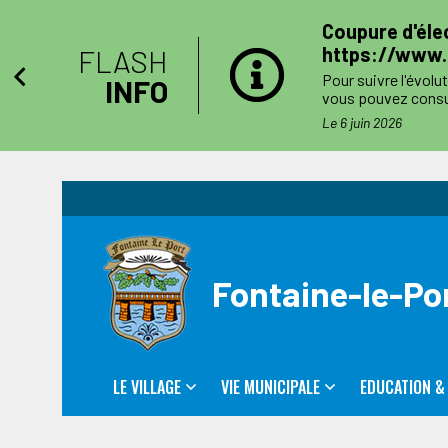
e
Coupure d'élec
https://www.e
FLASH
Pour suivre l'évolu
INFO
vous pouvez consul
côtés. Toutefois l'
s
Le 6 juin 2026
Le jour des travau
numéro de téléphone
Fontaine-le-Po
LE VILLAGE
VIE MUNICIPALE
EDUCATION &