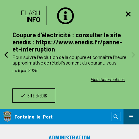
FLASH
INFO
lan
Coupure d'électricité : consulter le site
mune
enedis : https://www.enedis.fr/panne-
et-interruption
, le
Pour suivre l'évolution de la coupure et connaître l'heure
a
approximative de rétablissement du courant, vous
pouvez consulter le site enedis.fr/panne-et-
Le 6 juin 2026
ent
interruption ou télécharger l'application Enedis à mes
côtés. Toutefois l'alimentation pourra être rétablie à
ations
Plus d'informations
ode de
tout moment avant la fin de la plage indiquée.
SITE ENEDIS
ants,
Le jour des travaux, si vous avez besoin d’information
nnes
complémentaire, vous pourrez nous joindre au numéro
de téléphone de dépannage réservé aux collectivités
n
locales 0 811 010 212 (service 0,05€/appel).
Fontaine-le-Port
 est
ie de
ADMINISTRATION