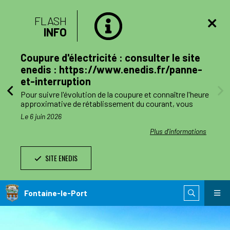
FLASH
INFO
lan
Coupure d'électricité : consulter le site
mune
enedis : https://www.enedis.fr/panne-
et-interruption
, le
Pour suivre l'évolution de la coupure et connaître l'heure
a
approximative de rétablissement du courant, vous
pouvez consulter le site enedis.fr/panne-et-
Le 6 juin 2026
ent
interruption ou télécharger l'application Enedis à mes
côtés. Toutefois l'alimentation pourra être rétablie à
ations
Plus d'informations
ode de
tout moment avant la fin de la plage indiquée.
SITE ENEDIS
ants,
Le jour des travaux, si vous avez besoin d’information
nnes
complémentaire, vous pourrez nous joindre au numéro
de téléphone de dépannage réservé aux collectivités
n
locales 0 811 010 212 (service 0,05€/appel).
Fontaine-le-Port
 est
ie de